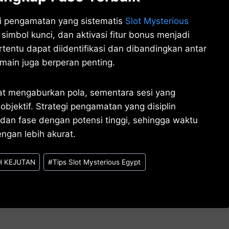
i pengamatan yang sistematis
Slot Mysterious
simbol kunci, dan aktivasi fitur bonus menjadi
rtentu dapat diidentifikasi dan dibandingkan antar
rmain juga berperan penting.
pat mengaburkan pola, sementara sesi yang
bjektif. Strategi pengamatan yang disiplin
n fase dengan potensi tinggi, sehingga waktu
engan lebih akurat.
H KEJUTAN
#
Tips Slot Mysterious Egypt