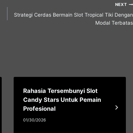
NEXT
Strategi Cerdas Bermain Slot Tropical Tiki Dengan
Modal Terbatas
Rahasia Tersembunyi Slot
Candy Stars Untuk Pemain
Profesional
01/30/2026