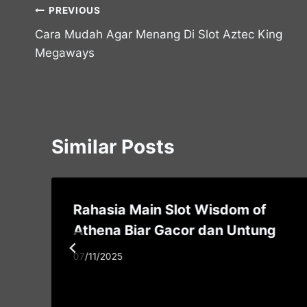
Post
PREVIOUS
Cara Mudah Agar Menang Di Slot Aztec King
navigation
Megaways
Similar Posts
t
Rahasia Main Slot Wisdom of
Athena Biar Gacor dan Untung
07/11/2025