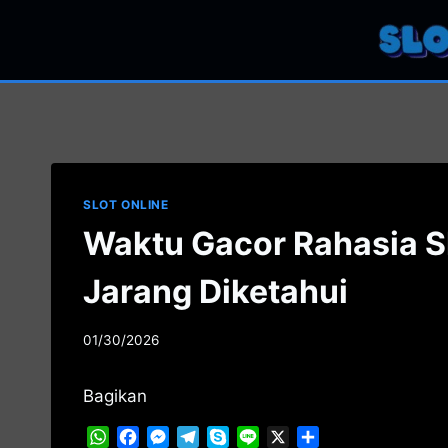
Skip
to
content
SLOT ONLINE
Waktu Gacor Rahasia S
Jarang Diketahui
01/30/2026
Bagikan
W
F
M
T
S
L
X
S