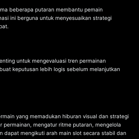
lama beberapa putaran membantu pemain
si ini berguna untuk menyesuaikan strategi
pat.
penting untuk mengevaluasi tren permainan
at keputusan lebih logis sebelum melanjutkan
main yang memadukan hiburan visual dan strategi
permainan, mengatur ritme putaran, mengelola
dapat mengikuti arah main slot secara stabil dan