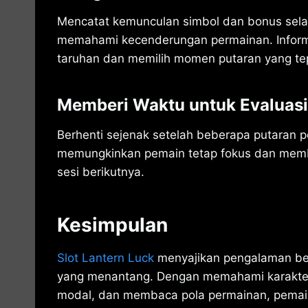
Mencatat kemunculan simbol dan bonus se
memahami kecenderungan permainan. Informa
taruhan dan memilih momen putaran yang te
Memberi Waktu untuk Evaluasi
Berhenti sejenak setelah beberapa putaran 
memungkinkan pemain tetap fokus dan membu
sesi berikutnya.
Kesimpulan
Slot Lantern Luck
menyajikan pengalaman ber
yang menantang. Dengan memahami karakter 
modal, dan membaca pola permainan, pemain 