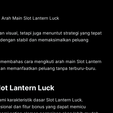
 visual, tetapi juga menuntut strategi yang tepat
n dengan stabil dan memaksimalkan peluang
membahas cara mengikuti arah main Slot Lantern
, dan memanfaatkan peluang tanpa terburu-buru.
ot Lantern Luck
 karakteristik dasar Slot Lantern Luck.
isional dan fitur bonus yang dapat memicu