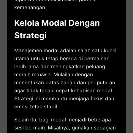
kemenangan.
Kelola Modal Dengan
Strategi
Manajemen modal adalah salah satu kunci
utama untuk tetap berada di permainan
lebih lama dan meningkatkan peluang
meraih maxwin. Mulailah dengan
menentukan batas harian dan per putaran
agar tidak terlalu cepat kehabisan modal.
Strategi ini membantu menjaga fokus dan
emosi tetap stabil.
Selain itu, bagi modal menjadi beberapa
sesi bermain. Misalnya, gunakan sebagian