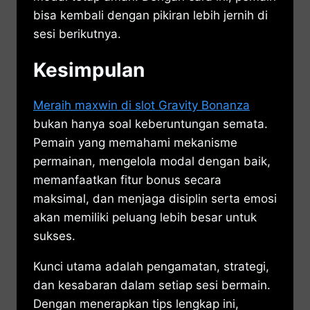
bisa kembali dengan pikiran lebih jernih di
sesi berikutnya.
Kesimpulan
Meraih maxwin di slot Gravity Bonanza
bukan hanya soal keberuntungan semata.
Pemain yang memahami mekanisme
permainan, mengelola modal dengan baik,
memanfaatkan fitur bonus secara
maksimal, dan menjaga disiplin serta emosi
akan memiliki peluang lebih besar untuk
sukses.
Kunci utama adalah pengamatan, strategi,
dan kesabaran dalam setiap sesi bermain.
Dengan menerapkan tips lengkap ini,