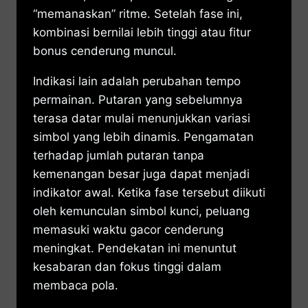
“memanaskan” ritme. Setelah fase ini,
kombinasi bernilai lebih tinggi atau fitur
bonus cenderung muncul.
Indikasi lain adalah perubahan tempo
permainan. Putaran yang sebelumnya
terasa datar mulai menunjukkan variasi
simbol yang lebih dinamis. Pengamatan
terhadap jumlah putaran tanpa
kemenangan besar juga dapat menjadi
indikator awal. Ketika fase tersebut diikuti
oleh kemunculan simbol kunci, peluang
memasuki waktu gacor cenderung
meningkat. Pendekatan ini menuntut
kesabaran dan fokus tinggi dalam
membaca pola.