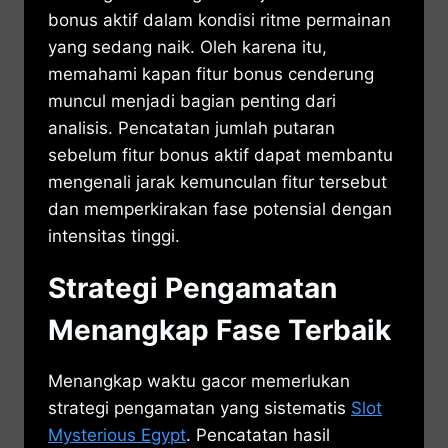
bonus aktif dalam kondisi ritme permainan
yang sedang naik. Oleh karena itu,
memahami kapan fitur bonus cenderung
muncul menjadi bagian penting dari
analisis. Pencatatan jumlah putaran
sebelum fitur bonus aktif dapat membantu
mengenali jarak kemunculan fitur tersebut
dan memperkirakan fase potensial dengan
intensitas tinggi.
Strategi Pengamatan
Menangkap Fase Terbaik
Menangkap waktu gacor memerlukan
strategi pengamatan yang sistematis
Slot
Mysterious Egypt
. Pencatatan hasil