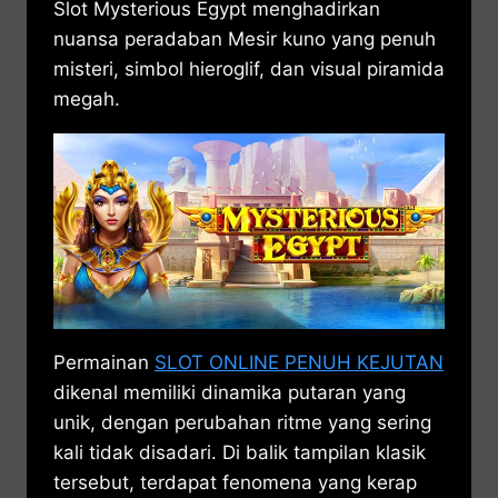
Slot Mysterious Egypt menghadirkan
nuansa peradaban Mesir kuno yang penuh
misteri, simbol hieroglif, dan visual piramida
megah.
Permainan
SLOT ONLINE PENUH KEJUTAN
dikenal memiliki dinamika putaran yang
unik, dengan perubahan ritme yang sering
kali tidak disadari. Di balik tampilan klasik
tersebut, terdapat fenomena yang kerap