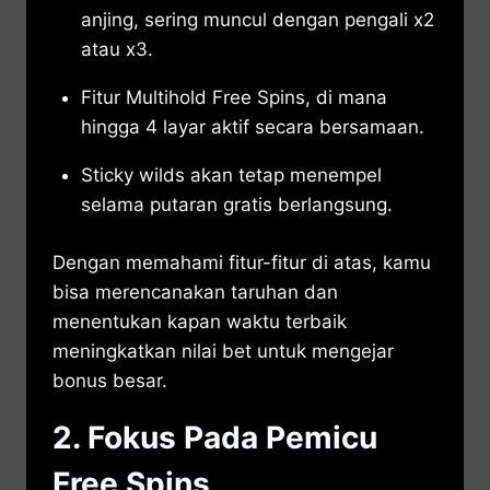
anjing, sering muncul dengan pengali x2
atau x3.
Fitur Multihold Free Spins, di mana
hingga 4 layar aktif secara bersamaan.
Sticky wilds akan tetap menempel
selama putaran gratis berlangsung.
Dengan memahami fitur-fitur di atas, kamu
bisa merencanakan taruhan dan
menentukan kapan waktu terbaik
meningkatkan nilai bet untuk mengejar
bonus besar.
2. Fokus Pada Pemicu
Free Spins