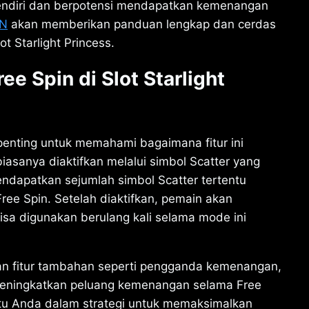
endiri dan berpotensi mendapatkan kemenangan
AN
akan memberikan panduan lengkap dan cerdas
t Starlight Princess.
e Spin di Slot Starlight
enting untuk memahami bagaimana fitur ini
 biasanya diaktifkan melalui simbol Scatter yang
endapatkan sejumlah simbol Scatter tertentu
ree Spin. Setelah diaktifkan, pemain akan
isa digunakan berulang kali selama mode ini
dengan fitur tambahan seperti pengganda kemenangan,
g meningkatkan peluang kemenangan selama Free
tu Anda dalam strategi untuk memaksimalkan