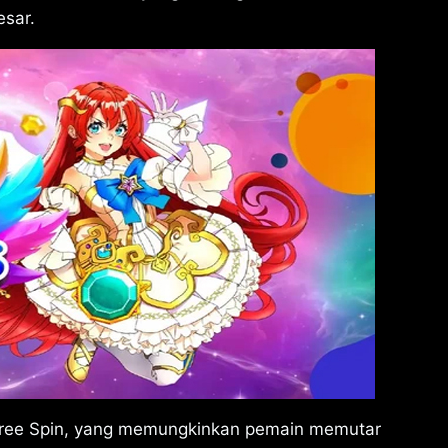
esar.
h Free Spin, yang memungkinkan pemain memutar