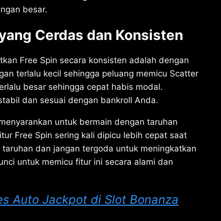
ngan besar.
 yang Cerdas dan Konsisten
atkan Free Spin secara konsisten adalah dengan
gan terlalu kecil sehingga peluang memicu Scatter
rlalu besar sehingga cepat habis modal.
tabil dan sesuai dengan bankroll Anda.
 menyarankan untuk bermain dengan taruhan
r Free Spin sering kali dipicu lebih cepat saat
ur taruhan dan jangan tergoda untuk meningkatkan
unci untuk memicu fitur ini secara alami dan
s Auto Jackpot di Slot Bonanza