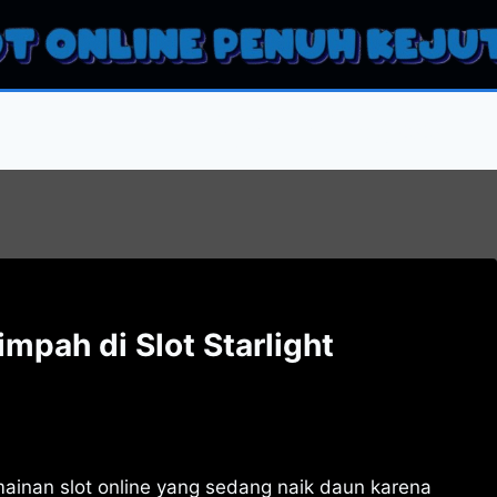
Slot Starlight Princess
mpah di Slot Starlight
rmainan slot online yang sedang naik daun karena