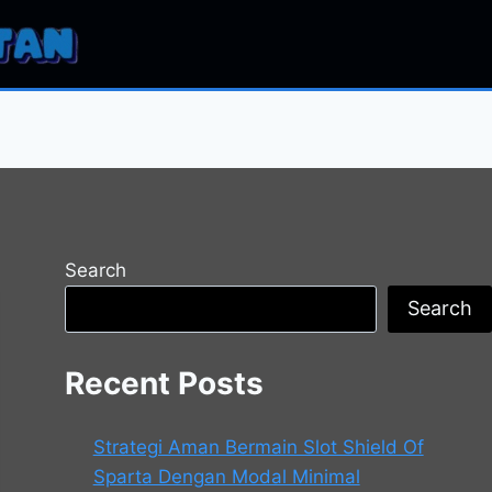
Search
Search
Recent Posts
Strategi Aman Bermain Slot Shield Of
Sparta Dengan Modal Minimal