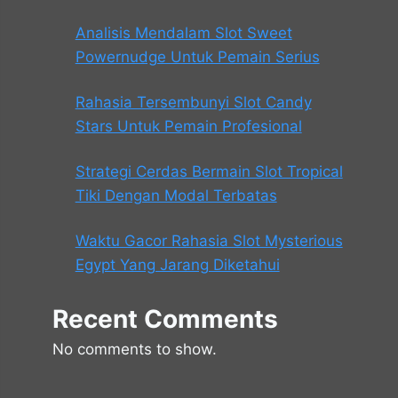
Analisis Mendalam Slot Sweet
Powernudge Untuk Pemain Serius
Rahasia Tersembunyi Slot Candy
Stars Untuk Pemain Profesional
Strategi Cerdas Bermain Slot Tropical
Tiki Dengan Modal Terbatas
Waktu Gacor Rahasia Slot Mysterious
Egypt Yang Jarang Diketahui
Recent Comments
No comments to show.