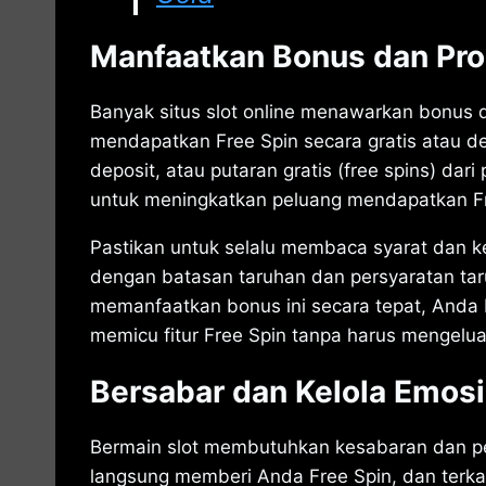
Manfaatkan Bonus dan Prom
Banyak situs slot online menawarkan bonus
mendapatkan Free Spin secara gratis atau de
deposit, atau putaran gratis (free spins) da
untuk meningkatkan peluang mendapatkan Free
Pastikan untuk selalu membaca syarat dan ke
dengan batasan taruhan dan persyaratan tar
memanfaatkan bonus ini secara tepat, Anda
memicu fitur Free Spin tanpa harus mengelu
Bersabar dan Kelola Emosi
Bermain slot membutuhkan kesabaran dan p
langsung memberi Anda Free Spin, dan terk