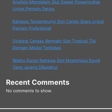
Analisis Mendalam Slot Sweet Powernudge
Untuk Pemain Serius
Rahasia Tersembunyi Slot Candy Stars Untuk
Pemain Profesional
Strategi Cerdas Bermain Slot Tropical Tiki
Dengan Modal Terbatas
Waktu Gacor Rahasia Slot Mysterious Egypt
Yang Jarang Diketahui
Recent Comments
No comments to show.