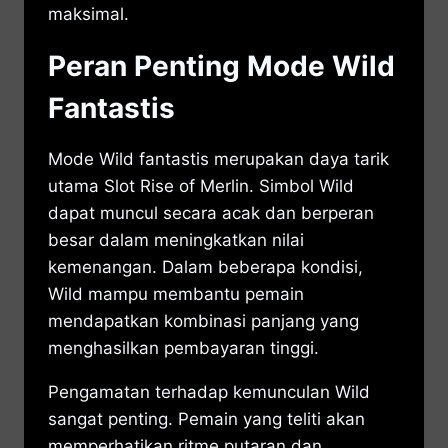
maksimal.
Peran Penting Mode Wild
Fantastis
Mode Wild fantastis merupakan daya tarik
utama Slot Rise of Merlin. Simbol Wild
dapat muncul secara acak dan berperan
besar dalam meningkatkan nilai
kemenangan. Dalam beberapa kondisi,
Wild mampu membantu pemain
mendapatkan kombinasi panjang yang
menghasilkan pembayaran tinggi.
Pengamatan terhadap kemunculan Wild
sangat penting. Pemain yang teliti akan
memperhatikan ritme putaran dan