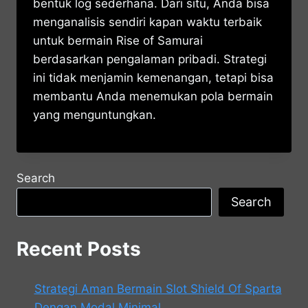
bentuk log sederhana. Dari situ, Anda bisa
menganalisis sendiri kapan waktu terbaik
untuk bermain Rise of Samurai
berdasarkan pengalaman pribadi. Strategi
ini tidak menjamin kemenangan, tetapi bisa
membantu Anda menemukan pola bermain
yang menguntungkan.
Search
Search
Recent Posts
Strategi Aman Bermain Slot Shield Of Sparta
Dengan Modal Minimal