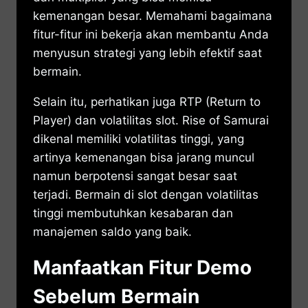
kemenangan besar. Memahami bagaimana
fitur-fitur ini bekerja akan membantu Anda
menyusun strategi yang lebih efektif saat
bermain.
Selain itu, perhatikan juga RTP (Return to
Player) dan volatilitas slot. Rise of Samurai
dikenal memiliki volatilitas tinggi, yang
artinya kemenangan bisa jarang muncul
namun berpotensi sangat besar saat
terjadi. Bermain di slot dengan volatilitas
tinggi membutuhkan kesabaran dan
manajemen saldo yang baik.
Manfaatkan Fitur Demo
Sebelum Bermain