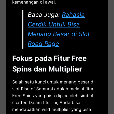
kemenangan di awal.
Baca Juga:
Rahasia
Cerdik Untuk Bisa
Menang Besar di Slot
Road Rage
Fokus pada Fitur Free
Spins dan Multiplier
Salah satu kunci untuk menang besar di
slot Rise of Samurai adalah melalui fitur
Free Spins yang bisa dipicu oleh simbol
scatter. Dalam fitur ini, Anda bisa
mendapatkan wild multiplier yang bisa