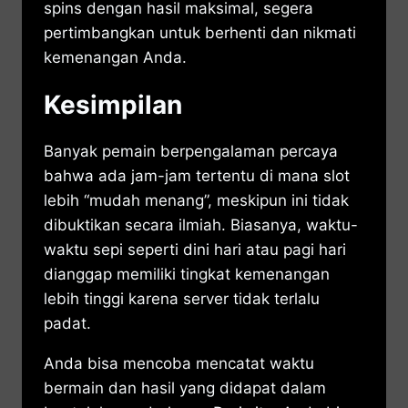
spins dengan hasil maksimal, segera
pertimbangkan untuk berhenti dan nikmati
kemenangan Anda.
Kesimpilan
Banyak pemain berpengalaman percaya
bahwa ada jam-jam tertentu di mana slot
lebih “mudah menang”, meskipun ini tidak
dibuktikan secara ilmiah. Biasanya, waktu-
waktu sepi seperti dini hari atau pagi hari
dianggap memiliki tingkat kemenangan
lebih tinggi karena server tidak terlalu
padat.
Anda bisa mencoba mencatat waktu
bermain dan hasil yang didapat dalam