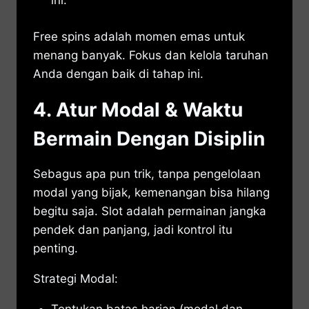
ini.
Free spins adalah momen emas untuk
menang banyak. Fokus dan kelola taruhan
Anda dengan baik di tahap ini.
4. Atur Modal & Waktu
Bermain Dengan Disiplin
Sebagus apa pun trik, tanpa pengelolaan
modal yang bijak, kemenangan bisa hilang
begitu saja. Slot adalah permainan jangka
pendek dan panjang, jadi kontrol itu
penting.
Strategi Modal:
Tentukan batas harian (modal dan