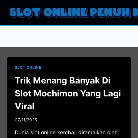
Skip
to
content
Slot Online Mochimon
SLOT ONLINE
Trik Menang Banyak Di
Slot Mochimon Yang Lagi
Viral
07/11/2025
Dunia slot online kembali diramaikan oleh