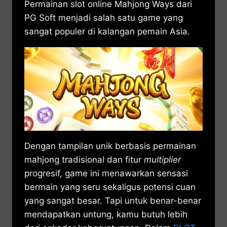
Permainan slot online Mahjong Ways dari
PG Soft menjadi salah satu game yang
sangat populer di kalangan pemain Asia.
Dengan tampilan unik berbasis permainan
mahjong tradisional dan fitur
multiplier
progresif, game ini menawarkan sensasi
bermain yang seru sekaligus potensi cuan
yang sangat besar. Tapi untuk benar-benar
mendapatkan untung, kamu butuh lebih