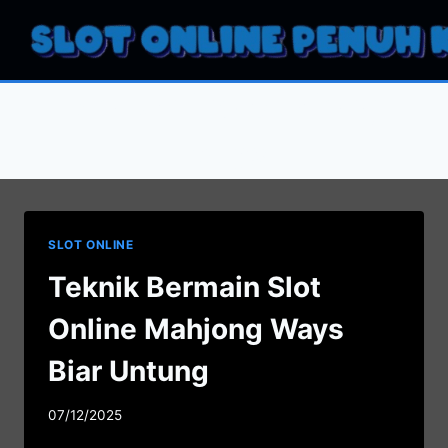
Skip
to
content
Slot Online Mahjong
Ways
SLOT ONLINE
Teknik Bermain Slot
Online Mahjong Ways
Biar Untung
07/12/2025