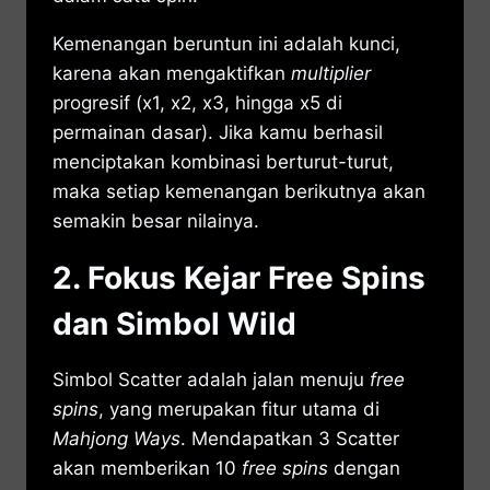
Kemenangan beruntun ini adalah kunci,
karena akan mengaktifkan
multiplier
progresif (x1, x2, x3, hingga x5 di
permainan dasar). Jika kamu berhasil
menciptakan kombinasi berturut-turut,
maka setiap kemenangan berikutnya akan
semakin besar nilainya.
2. Fokus Kejar Free Spins
dan Simbol Wild
Simbol Scatter adalah jalan menuju
free
spins
, yang merupakan fitur utama di
Mahjong Ways
. Mendapatkan 3 Scatter
akan memberikan 10
free spins
dengan