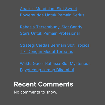
Analisis Mendalam Slot Sweet
Powernudge Untuk Pemain Serius
Rahasia Tersembunyi Slot Candy
Stars Untuk Pemain Profesional
Strategi Cerdas Bermain Slot Tropical
Tiki Dengan Modal Terbatas
Waktu Gacor Rahasia Slot Mysterious
Egypt Yang Jarang Diketahui
Recent Comments
No comments to show.