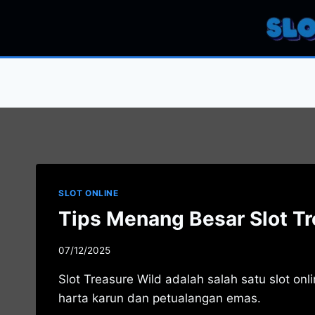
Skip
to
content
SLOT ONLINE
Tips Menang Besar Slot Tr
07/12/2025
Slot Treasure Wild adalah salah satu slot o
harta karun dan petualangan emas.