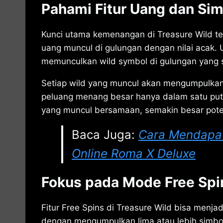
Pahami Fitur Uang dan Sim
Kunci utama kemenangan di Treasure Wild ter
uang muncul di gulungan dengan nilai acak. 
memunculkan wild symbol di gulungan yang
Setiap wild yang muncul akan mengumpulkan
peluang menang besar hanya dalam satu puta
yang muncul bersamaan, semakin besar pote
Baca Juga:
Cara Mendapat
Online Roma X Deluxe
Fokus pada Mode Free Spi
Fitur Free Spins di Treasure Wild bisa menjad
dengan mengumpulkan lima atau lebih simbol