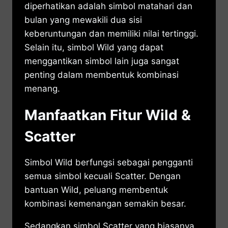
diperhatikan adalah simbol matahari dan
bulan yang mewakili dua sisi
keberuntungan dan memiliki nilai tertinggi.
Selain itu, simbol Wild yang dapat
menggantikan simbol lain juga sangat
penting dalam membentuk kombinasi
menang.
Manfaatkan Fitur Wild &
Scatter
Simbol Wild berfungsi sebagai pengganti
semua simbol kecuali Scatter. Dengan
bantuan Wild, peluang membentuk
kombinasi kemenangan semakin besar.
Sedangkan simbol Scatter yang biasanya