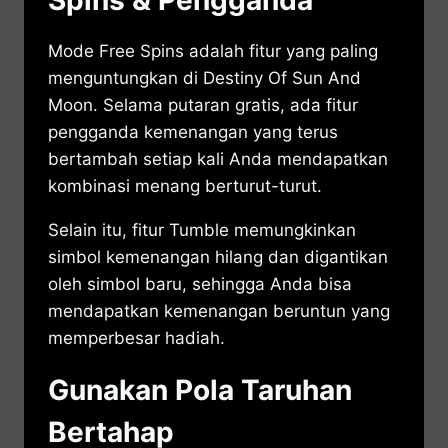
Spins & Pengganda
Mode Free Spins adalah fitur yang paling
menguntungkan di Destiny Of Sun And
Moon. Selama putaran gratis, ada fitur
pengganda kemenangan yang terus
bertambah setiap kali Anda mendapatkan
kombinasi menang berturut-turut.
Selain itu, fitur Tumble memungkinkan
simbol kemenangan hilang dan digantikan
oleh simbol baru, sehingga Anda bisa
mendapatkan kemenangan beruntun yang
memperbesar hadiah.
Gunakan Pola Taruhan
Bertahap