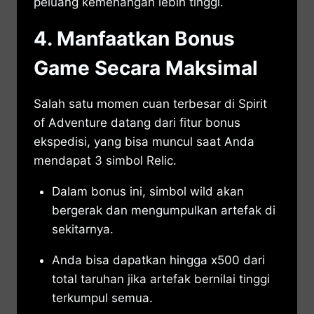
peluang kemenangan lebih tinggi.
4. Manfaatkan Bonus
Game Secara Maksimal
Salah satu momen cuan terbesar di Spirit
of Adventure datang dari fitur bonus
ekspedisi, yang bisa muncul saat Anda
mendapat 3 simbol Relic.
Dalam bonus ini, simbol wild akan
bergerak dan mengumpulkan artefak di
sekitarnya.
Anda bisa dapatkan hingga x500 dari
total taruhan jika artefak bernilai tinggi
terkumpul semua.