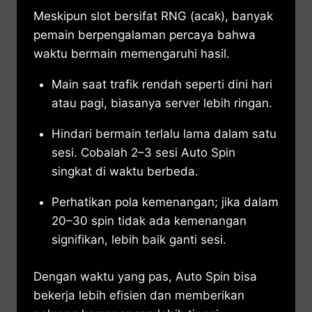
Meskipun slot bersifat RNG (acak), banyak
pemain berpengalaman percaya bahwa
waktu bermain memengaruhi hasil.
Main saat trafik rendah seperti dini hari
atau pagi, biasanya server lebih ringan.
Hindari bermain terlalu lama dalam satu
sesi. Cobalah 2–3 sesi Auto Spin
singkat di waktu berbeda.
Perhatikan pola kemenangan; jika dalam
20–30 spin tidak ada kemenangan
signifikan, lebih baik ganti sesi.
Dengan waktu yang pas, Auto Spin bisa
bekerja lebih efisien dan memberikan