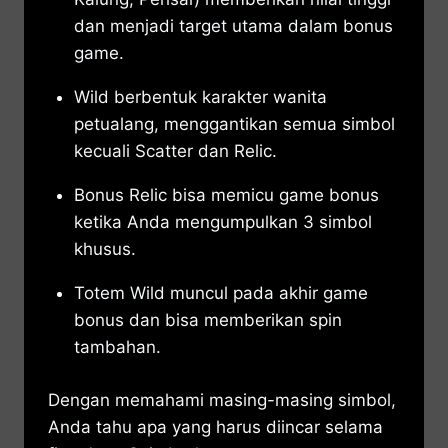
dan menjadi target utama dalam bonus
game.
Wild berbentuk karakter wanita
petualang, menggantikan semua simbol
kecuali Scatter dan Relic.
Bonus Relic bisa memicu game bonus
ketika Anda mengumpulkan 3 simbol
khusus.
Totem Wild muncul pada akhir game
bonus dan bisa memberikan spin
tambahan.
Dengan memahami masing-masing simbol,
Anda tahu apa yang harus diincar selama