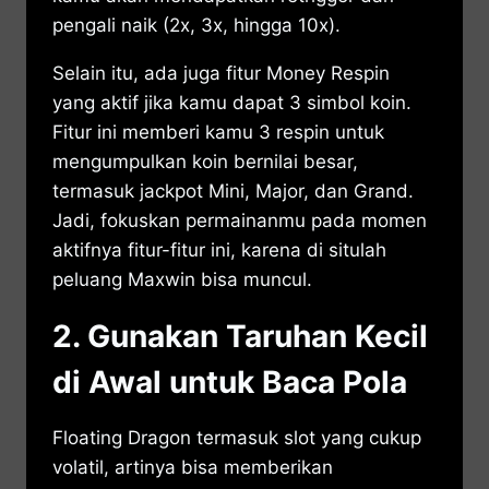
pengali naik (2x, 3x, hingga 10x).
Selain itu, ada juga fitur Money Respin
yang aktif jika kamu dapat 3 simbol koin.
Fitur ini memberi kamu 3 respin untuk
mengumpulkan koin bernilai besar,
termasuk jackpot Mini, Major, dan Grand.
Jadi, fokuskan permainanmu pada momen
aktifnya fitur-fitur ini, karena di situlah
peluang Maxwin bisa muncul.
2. Gunakan Taruhan Kecil
di Awal untuk Baca Pola
Floating Dragon termasuk slot yang cukup
volatil, artinya bisa memberikan