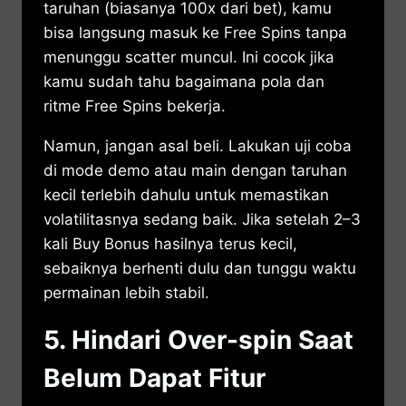
taruhan (biasanya 100x dari bet), kamu
bisa langsung masuk ke Free Spins tanpa
menunggu scatter muncul. Ini cocok jika
kamu sudah tahu bagaimana pola dan
ritme Free Spins bekerja.
Namun, jangan asal beli. Lakukan uji coba
di mode demo atau main dengan taruhan
kecil terlebih dahulu untuk memastikan
volatilitasnya sedang baik. Jika setelah 2–3
kali Buy Bonus hasilnya terus kecil,
sebaiknya berhenti dulu dan tunggu waktu
permainan lebih stabil.
5. Hindari Over-spin Saat
Belum Dapat Fitur