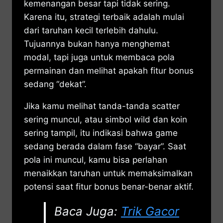
kemenangan besar tapi tidak sering.
Karena itu, strategi terbaik adalah mulai
dari taruhan kecil terlebih dahulu.
Tujuannya bukan hanya menghemat
modal, tapi juga untuk membaca pola
permainan dan melihat apakah fitur bonus
sedang “dekat”.
Jika kamu melihat tanda-tanda scatter
sering muncul, atau simbol wild dan koin
sering tampil, itu indikasi bahwa game
sedang berada dalam fase “bayar”. Saat
pola ini muncul, kamu bisa perlahan
menaikkan taruhan untuk memaksimalkan
potensi saat fitur bonus benar-benar aktif.
Baca Juga:
Trik Gacor