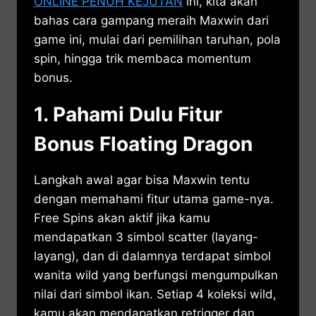
ONLINE PENUH KEJUTAN
ini, kita akan
bahas cara gampang meraih Maxwin dari
game ini, mulai dari pemilihan taruhan, pola
spin, hingga trik membaca momentum
bonus.
1. Pahami Dulu Fitur
Bonus Floating Dragon
Langkah awal agar bisa Maxwin tentu
dengan memahami fitur utama game-nya.
Free Spins akan aktif jika kamu
mendapatkan 3 simbol scatter (layang-
layang), dan di dalamnya terdapat simbol
wanita wild yang berfungsi mengumpulkan
nilai dari simbol ikan. Setiap 4 koleksi wild,
kamu akan mendapatkan retrigger dan