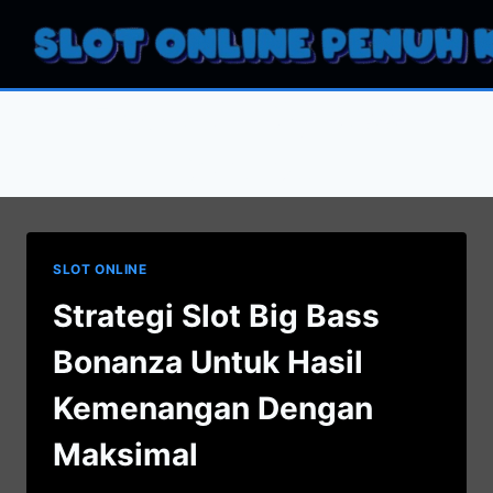
Skip
to
content
Free Spin Big Bass
Bonanza
SLOT ONLINE
Strategi Slot Big Bass
Bonanza Untuk Hasil
Kemenangan Dengan
Maksimal