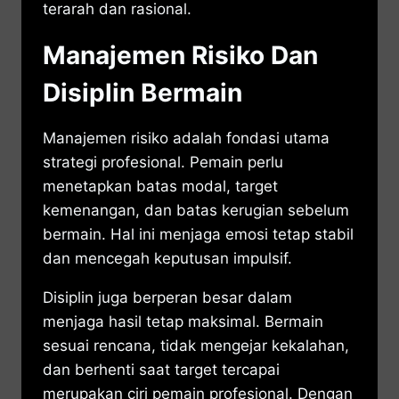
terarah dan rasional.
Manajemen Risiko Dan
Disiplin Bermain
Manajemen risiko adalah fondasi utama
strategi profesional. Pemain perlu
menetapkan batas modal, target
kemenangan, dan batas kerugian sebelum
bermain. Hal ini menjaga emosi tetap stabil
dan mencegah keputusan impulsif.
Disiplin juga berperan besar dalam
menjaga hasil tetap maksimal. Bermain
sesuai rencana, tidak mengejar kekalahan,
dan berhenti saat target tercapai
merupakan ciri pemain profesional. Dengan