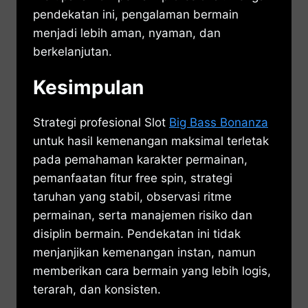
pendekatan ini, pengalaman bermain
menjadi lebih aman, nyaman, dan
berkelanjutan.
Kesimpulan
Strategi profesional Slot
Big Bass Bonanza
untuk hasil kemenangan maksimal terletak
pada pemahaman karakter permainan,
pemanfaatan fitur free spin, strategi
taruhan yang stabil, observasi ritme
permainan, serta manajemen risiko dan
disiplin bermain. Pendekatan ini tidak
menjanjikan kemenangan instan, namun
memberikan cara bermain yang lebih logis,
terarah, dan konsisten.