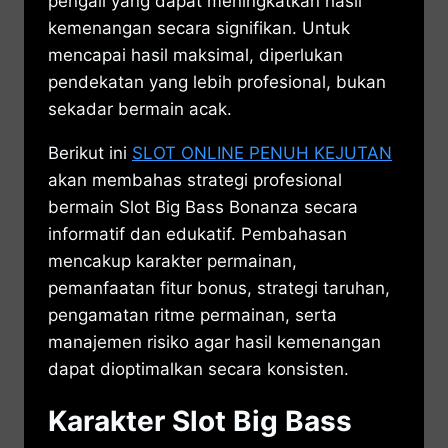
pengali yang dapat meningkatkan hasil
kemenangan secara signifikan. Untuk
mencapai hasil maksimal, diperlukan
pendekatan yang lebih profesional, bukan
sekadar bermain acak.
Berikut ini
SLOT ONLINE PENUH KEJUTAN
akan membahas strategi profesional
bermain Slot Big Bass Bonanza secara
informatif dan edukatif. Pembahasan
mencakup karakter permainan,
pemanfaatan fitur bonus, strategi taruhan,
pengamatan ritme permainan, serta
manajemen risiko agar hasil kemenangan
dapat dioptimalkan secara konsisten.
Karakter Slot Big Bass