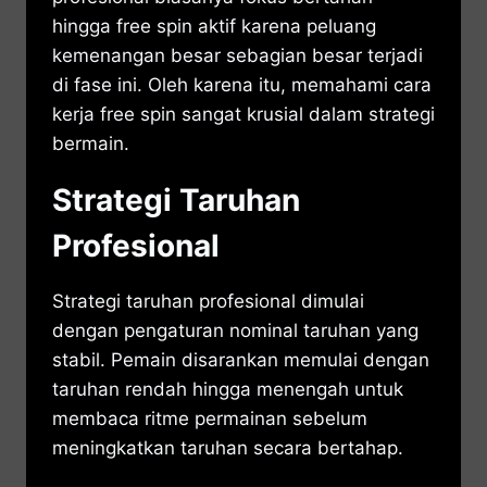
hingga free spin aktif karena peluang
kemenangan besar sebagian besar terjadi
di fase ini. Oleh karena itu, memahami cara
kerja free spin sangat krusial dalam strategi
bermain.
Strategi Taruhan
Profesional
Strategi taruhan profesional dimulai
dengan pengaturan nominal taruhan yang
stabil. Pemain disarankan memulai dengan
taruhan rendah hingga menengah untuk
membaca ritme permainan sebelum
meningkatkan taruhan secara bertahap.