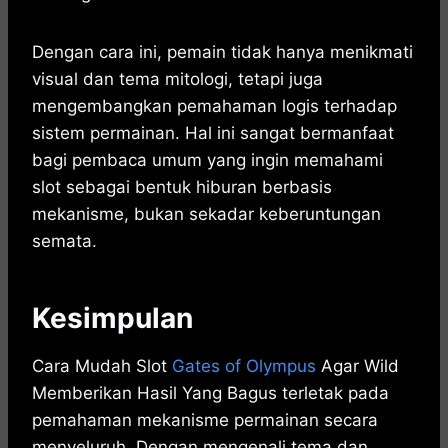
Dengan cara ini, pemain tidak hanya menikmati
visual dan tema mitologi, tetapi juga
mengembangkan pemahaman logis terhadap
sistem permainan. Hal ini sangat bermanfaat
bagi pembaca umum yang ingin memahami
slot sebagai bentuk hiburan berbasis
mekanisme, bukan sekadar keberuntungan
semata.
Kesimpulan
Cara Mudah Slot
Gates of Olympus
Agar Wild
Memberikan Hasil Yang Bagus terletak pada
pemahaman mekanisme permainan secara
menyeluruh. Dengan mengenali tema dan