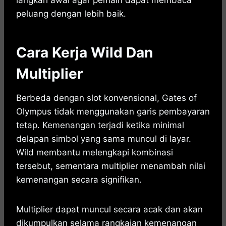
langkah awal agar pemain dapat membaca
peluang dengan lebih baik.
Cara Kerja Wild Dan
Multiplier
Berbeda dengan slot konvensional, Gates of
Olympus tidak menggunakan garis pembayaran
tetap. Kemenangan terjadi ketika minimal
delapan simbol yang sama muncul di layar.
Wild membantu melengkapi kombinasi
tersebut, sementara multiplier menambah nilai
kemenangan secara signifikan.
Multiplier dapat muncul secara acak dan akan
dikumpulkan selama rangkaian kemenangan