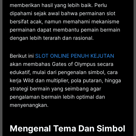
memberikan hasil yang lebih baik. Perlu
dipahami sejak awal bahwa permainan slot
bersifat acak, namun memahami mekanisme
permainan dapat membantu pemain bermain
dengan lebih terarah dan rasional.
Berikut ini
SLOT ONLINE PENUH KEJUTAN
akan membahas Gates of Olympus secara
edukatif, mulai dari pengenalan simbol, cara
kerja Wild dan multiplier, pola putaran, hingga
strategi bermain yang seimbang agar
pengalaman bermain lebih optimal dan
menyenangkan.
Mengenal Tema Dan Simbol