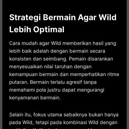
Strategi Bermain Agar Wild
Lebih Optimal
Cara mudah agar Wild memberikan hasil yang
lebih baik adalah dengan bermain secara
konsisten dan seimbang. Pemain disarankan
menyesuaikan nilai taruhan dengan
kemampuan bermain dan memperhatikan ritme
putaran. Bermain terlalu agresif tanpa
memahami pola justru dapat mengurangi
kenyamanan bermain.
Selain itu, fokus utama sebaiknya bukan hanya
pada Wild, tetapi pada kombinasi Wild dengan